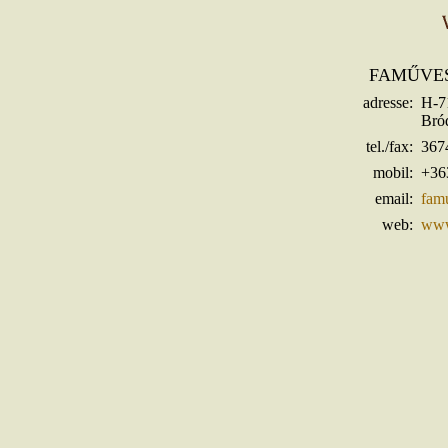
FAMŰVES
adresse:
H-7
Bró
tel./fax:
367
mobil:
+36
email:
fam
web:
www