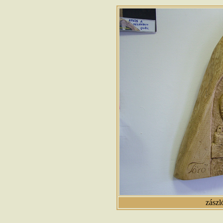
zászl